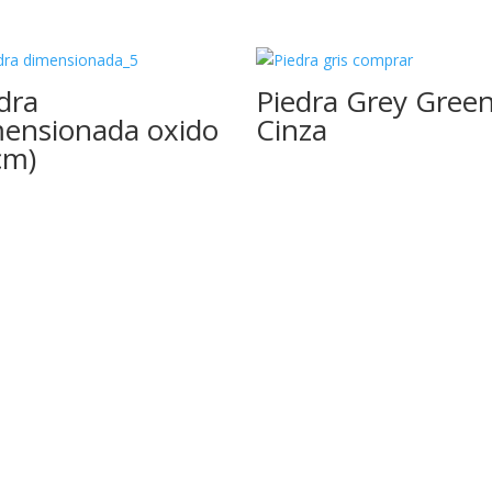
dra
Piedra Grey Gree
ensionada oxido
Cinza
cm)