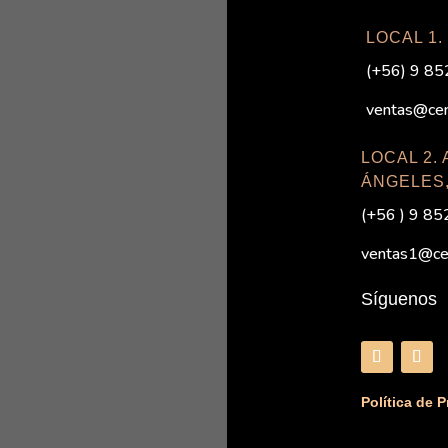
LOCAL 1.
(
+56) 9 8
ventas@cera
LOCAL 2.
ÁNGELES,
(+56 ) 9 8
ventas1@cer
Síguenos
Política de 