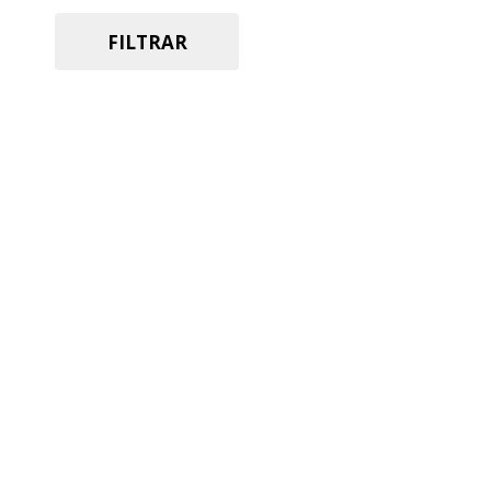
19,7x120
(2)
FILTRAR
22x90
(3)
30x60
(1)
50x50
(1)
60x120
(1)
60x60
(5)
67x67
(2)
84x84
(2)