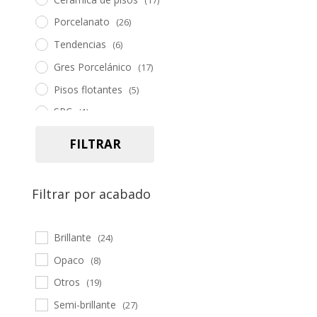
(17)
Porcelanato
(26)
Tendencias
(6)
Gres Porcelánico
(17)
Pisos flotantes
(5)
SPC
(1)
Piedra
(5)
FILTRAR
Pasto sintético
(2)
Herramientas
(19)
Filtrar por acabado
Accesorios
(34)
Brillante
(24)
Opaco
(8)
Otros
(19)
Semi-brillante
(27)