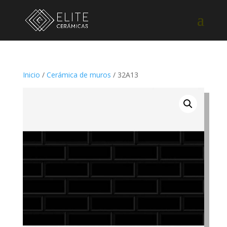
Inicio
/
Cerámica de muros
/ 32A13